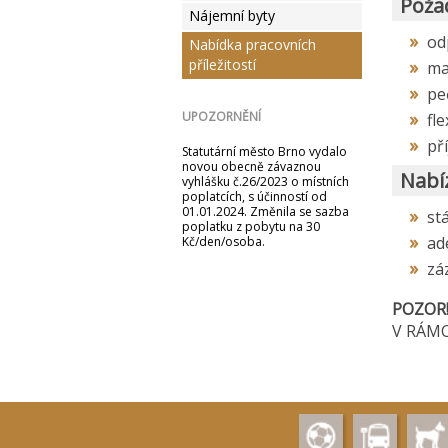
Poža
Nájemní byty
od
Nabídka pracovních
příležitostí
ma
pe
UPOZORNĚNÍ
fle
př
Statutární město Brno vydalo
novou obecně závaznou
Nabí
vyhlášku č.26/2023 o místních
poplatcích, s účinností od
01.01.2024. Změnila se sazba
st
poplatku z pobytu na 30
ad
Kč/den/osoba.
zá
POZOR!!
V RÁMC