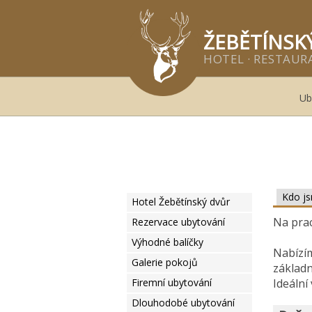
Žeb
ŽEBĚTÍNSK
HOTEL · RESTAURA
Ub
Kdo j
Hotel Žebětínský dvůr
Na prac
Rezervace ubytování
Výhodné balíčky
Nabízím
Galerie pokojů
základn
Firemní ubytování
Ideální
Dlouhodobé ubytování