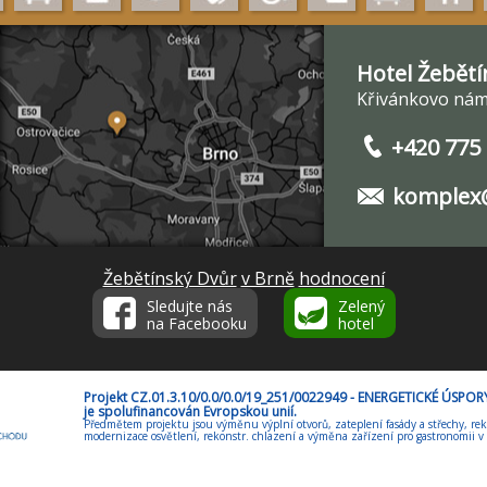
Hotel Žebětí
Křivánkovo nám.
+420 775
komplex@
Žebětínský Dvůr
v Brně
hodnocení
Sledujte nás
Zelený
na Facebooku
hotel
Projekt CZ.01.3.10/0.0/0.0/19_251/0022949 - ENERGETICKÉ ÚSP
je spolufinancován Evropskou unií.
Předmětem projektu jsou výměnu výplní otvorů, zateplení fasády a střechy, rek
modernizace osvětlení, rekonstr. chlazení a výměna zařízení pro gastronomii v