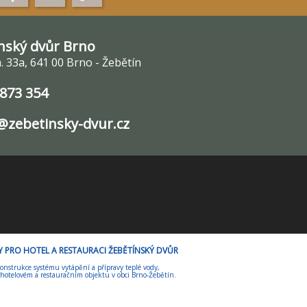
nský dvůr Brno
 33a, 641 00 Brno - Žebětín
 873 354
zebetinsky-dvur.cz
ORY PRO HOTEL A RESTAURACI ŽEBĚTÍNSKÝ DVŮR
onstrukce systému vytápění a přípravy teplé vody,
 hotelovém a restauračním objektu v obci Brno-Žebětín.