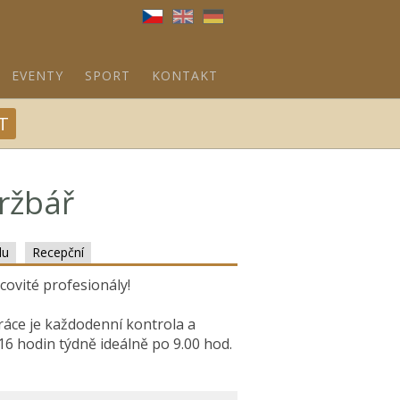
Brna
EVENTY
SPORT
KONTAKT
T
ržbář
du
Recepční
ovité profesionály!
práce je každodenní kontrola a
16 hodin týdně ideálně po 9.00 hod.