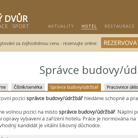
ětínský dvůr - Gastro & relax komplex v klidné části města 
Ý DVŮR
CE · SPORT
AKTUALITY
HOTEL
RESTAURACE
REZERVOVA
ytování za zvýhodněnou cenu - rezervujte online:
Správce budovy/úd
sme
Číšník/servírka
Správce budovy/údržbář
Pracovnice úkli
ovní pozici
správce budovy/údržbář
hledáme schopné a prac
e volnou pozici na místo
správce budovy/údržbář
. Náplní 
í opravy vybavení a zařízení hotelu. Práce je normována na 
 vhodný kandidát je vitální šikovný důchodce.