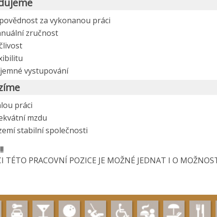
dujeme
povědnost za vykonanou práci
nuální zručnost
člivost
xibilitu
íjemné vystupování
zíme
álou práci
ekvátní mzdu
zemí stabilní společnosti
!
I TÉTO PRACOVNÍ POZICE JE MOŽNÉ JEDNAT I O MOŽNOSTI