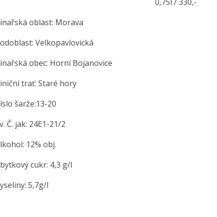
,75l / 330,-
řská oblast: Morava
blast: Velkopavlovická
řská obec: Horní Bojanovice
ční trať: Staré hory
o šarže:13-20
Č. jak: 24E1-21/2
hol: 12% obj.
kový cukr: 4,3 g/l
liny: 5,7g/l