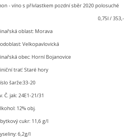
on - víno s přívlastkem pozdní sběr 2020 polosuché
,75l / 353,-
řská oblast: Morava
blast: Velkopavlovická
řská obec: Horní Bojanovice
ční trať: Staré hory
o šarže:33-20
Č. jak: 24E1-21/31
hol: 12% obj.
kový cukr: 11,6 g/l
liny: 6,2g/l