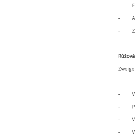
- Ev. 
- Alko
- Zbyt
Růžová
Zweigel
0
- Vina
- Podo
- Vina
- Vini