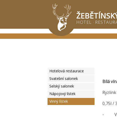
Žeb
ŽEBĚTÍNSK
HOTEL · RESTAURA
Hotelová restaurace
Svatební salonek
Bílá vín
Selský salonek
Ryzlink
Nápojový lístek
Vinný lístek
0,75l / 
- Vina