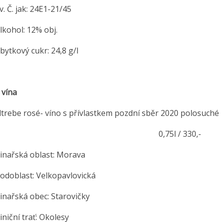
Č. jak: 24E1-21/45
hol: 12% obj.
kový cukr: 24,8 g/l
 vína
trebe rosé- víno s přívlastkem pozdní sběr 2020 polosuché
,75l / 330,-
řská oblast: Morava
blast: Velkopavlovická
řská obec: Starovičky
ční trať: Okolesy