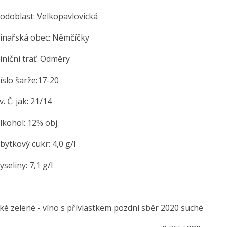
blast: Velkopavlovická
řská obec: Němčíčky
ční trať: Odměry
o šarže:17-20
Č. jak: 21/14
hol: 12% obj.
kový cukr: 4,0 g/l
liny: 7,1 g/l
ské zelené - víno s přívlastkem pozdní sběr 2020 suché