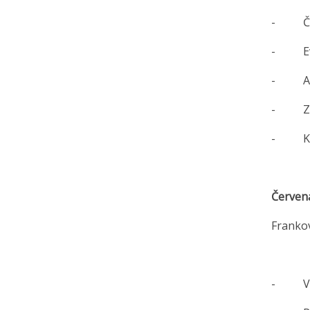
- Čísl
- Ev. 
- Alko
- Zbyt
- Kyse
Červen
Frankov
0
- Vina