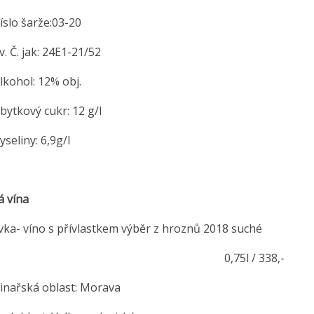
o šarže:03-20
Č. jak: 24E1-21/52
hol: 12% obj.
kový cukr: 12 g/l
liny: 6,9g/l
á vína
ka- víno s přívlastkem výběr z hroznů 2018 suché
,75l / 338,-
řská oblast: Morava