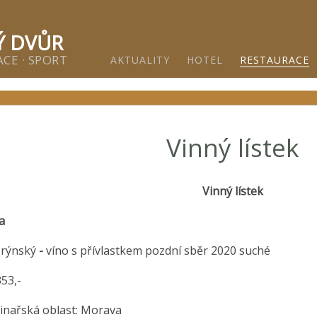
ětínský dvůr - Gastro & relax komplex v klidné části města 
Ý DVŮR
CE · SPORT
AKTUALITY
HOTEL
RESTAURACE
Vinný lístek
Vinný lístek
a
 rýnský
-
víno s přívlastkem pozdní sběr 2020 suché
353,-
řská oblast: Morava