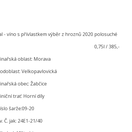
l - víno s přívlastkem výběr z hroznů 2020 polosuché
,75l / 385,-
řská oblast: Morava
blast: Velkopavlovická
řská obec: Žabčice
ní trať: Horní díly
o šarže:09-20
Č. jak: 24E1-21/40