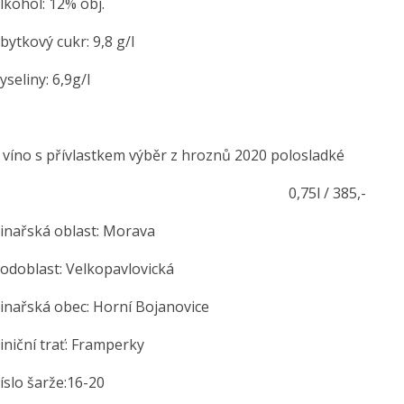
hol: 12% obj.
kový cukr: 9,8 g/l
liny: 6,9g/l
 víno s přívlastkem výběr z hroznů 2020 polosladké
,75l / 385,-
řská oblast: Morava
blast: Velkopavlovická
řská obec: Horní Bojanovice
ční trať: Framperky
o šarže:16-20