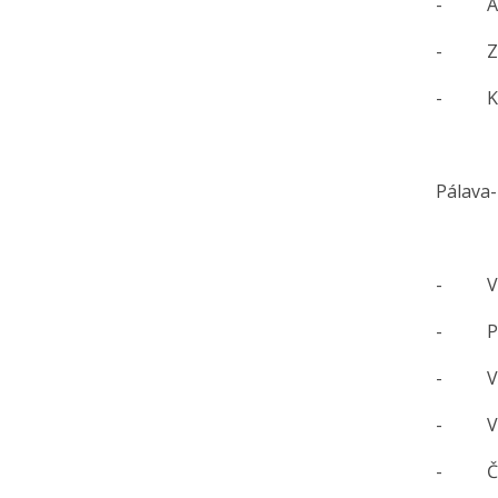
- Alko
- Zbyt
- Kyse
Pálava-
0
- Vina
- Podo
- Vina
- Vini
- Čísl