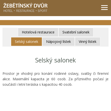
Žebětínský dvůr - Gastro & relax komplex v klidné části města Brna
Hotelová restaurace
Svatební salonek
Selský salonek
Nápojový lístek
Vinný lístek
Selský salonek
Prostor je vhodný pro konání rodinné oslavy, svatby či firemní
akce. Maximální kapacita je 60 osob. Za příznivého počasí je
součástí i letní teráska s kapacitou 40 osob.