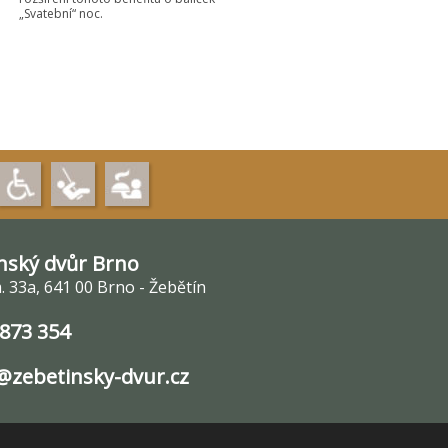
„Svatební“ noc.
nský dvůr Brno
 33a, 641 00 Brno - Žebětín
 873 354
zebetinsky-dvur.cz