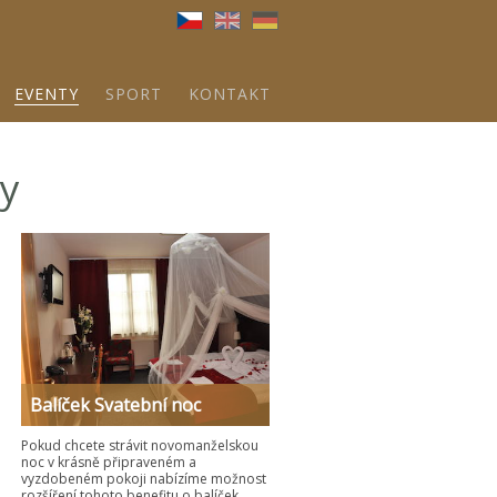
Brna
EVENTY
SPORT
KONTAKT
ny
Balíček Svatební noc
Pokud chcete strávit novomanželskou
noc v krásně připraveném a
vyzdobeném pokoji nabízíme možnost
rozšíření tohoto benefitu o balíček