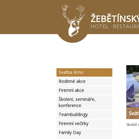
Žeb
ŽEBĚTÍNSK
HOTEL · RESTAURA
Svatba Brno
Rodinné akce
Firemní akce
Školení, semináře,
konference
Svat
Teambuildingy
Firemní večírky
Skvělé 
Family Day