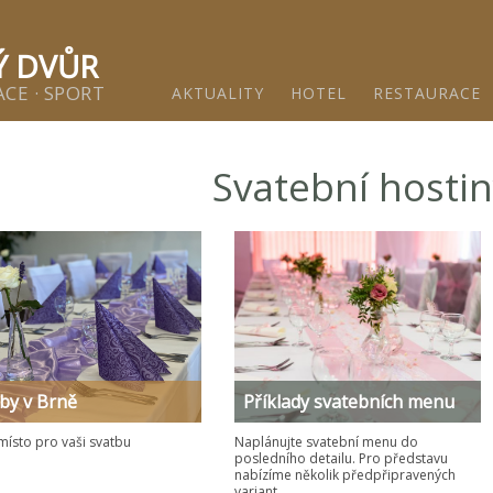
ětínský dvůr - Gastro & relax komplex v klidné části města 
Ý DVŮR
CE · SPORT
AKTUALITY
HOTEL
RESTAURACE
Svatební hosti
by v Brně
Příklady svatebních menu
místo pro vaši svatbu
Naplánujte svatební menu do
posledního detailu. Pro představu
nabízíme několik předpřipravených
variant.