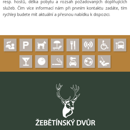
resp. hostů, délka pobytu a rozsah požadovaných doplňujících
služeb. Čím více informací nám při prvním kontaktu zadáte, tím
rychleji budete mít aktuální a přesnou nabídku k dispozici.