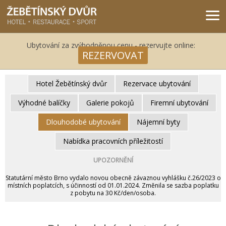
Žebětínský dvůr - Gastro & relax komplex v klidné části města Brna
Ubytování za zvýhodněnou cenu - rezervujte online:
REZERVOVAT
Hotel Žebětínský dvůr
Rezervace ubytování
Výhodné balíčky
Galerie pokojů
Firemní ubytování
Dlouhodobé ubytování
Nájemní byty
Nabídka pracovních příležitostí
UPOZORNĚNÍ
Statutární město Brno vydalo novou obecně závaznou vyhlášku č.26/2023 o
místních poplatcích, s účinností od 01.01.2024. Změnila se sazba poplatku
z pobytu na 30 Kč/den/osoba.