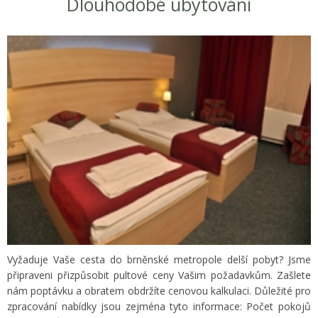
Dlouhodobé ubytování
Vyžaduje Vaše cesta do brněnské metropole delší pobyt? Jsme
připraveni přizpůsobit pultové ceny Vašim požadavkům. Zašlete
nám poptávku a obratem obdržíte cenovou kalkulaci. Důležité pro
zpracování nabídky jsou zejména tyto informace: Počet pokojů