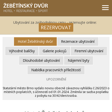
Žebětínský dvůr - Gastro & relax komplex v klidné části města Brna
Ubytování za zvýhodněnou cenu - rezervujte online:
REZERVOVAT
Hotel Žebětínský dvůr
Rezervace ubytování
Výhodné balíčky
Galerie pokojů
Firemní ubytování
Dlouhodobé ubytování
Nájemní byty
Nabídka pracovních příležitostí
UPOZORNĚNÍ
Statutární město Brno vydalo novou obecně závaznou vyhlášku č.26/2023 o
místních poplatcích, s účinností od 01.01.2024. Změnila se sazba poplatku
z pobytu na 30 Kč/den/osoba.