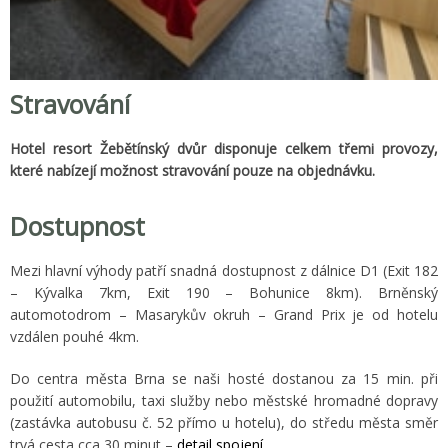
Stravování
Hotel resort Žebětínský dvůr disponuje celkem třemi provozy,
které nabízejí možnost stravování pouze na objednávku.
Dostupnost
Mezi hlavní výhody patří snadná dostupnost z dálnice D1 (Exit 182
– Kývalka 7km, Exit 190 – Bohunice 8km). Brněnský
automotodrom – Masarykův okruh – Grand Prix je od hotelu
vzdálen pouhé 4km.
Do centra města Brna se naši hosté dostanou za 15 min. při
použití automobilu, taxi služby nebo městské hromadné dopravy
(zastávka autobusu č. 52 přímo u hotelu), do středu města směr
trvá cesta cca 30 minut –
detail spojení
.