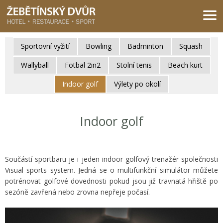
Žebětínský dvůr - Gastro & relax komplex v klidné části města Brna
Sportovní vyžití
Bowling
Badminton
Squash
Wallyball
Fotbal 2in2
Stolní tenis
Beach kurt
Indoor golf
Výlety po okolí
Indoor golf
Součástí sportbaru je i jeden indoor golfový trenažér společnosti
Visual sports system. Jedná se o multifunkční simulátor můžete
potrénovat golfové dovednosti pokud jsou již travnatá hřiště po
sezóně zavřená nebo zrovna nepřeje počasí.