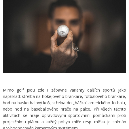
Mimo golf jsou zde i zábavné varianty dalších sportů jako
například: střelba na hokejového brankáře, fotbalového brankáře,
hod na basketbalový koš, střelba do „háčka“ amerického fotbalu,
nebo hod na baseballového hráče na pálce. Při všech těchto
aktivitách se hraje opravdovými sportovními pomůckami proti
projekčnímu plátnu a každý pohyb míče resp. míčku je snímán
a vyhodnocován kamerovým systémem.