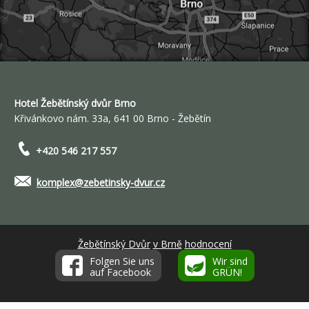
Hotel Žebětínský dvůr Brno
Křivánkovo nám. 33a, 641 00 Brno - Žebětín
+420 546 217 557
komplex@zebetinsky-dvur.cz
Žebětínský Dvůr
v Brně
hodnocení
Folgen Sie uns
Wir sind
auf Facebook
GRÜN!