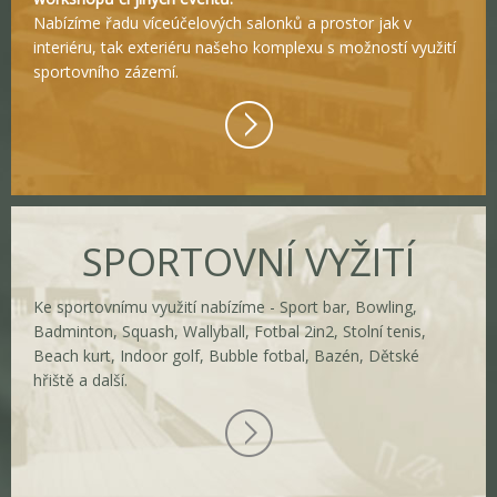
Nabízíme řadu víceúčelových salonků a prostor jak v
interiéru, tak exteriéru našeho komplexu s možností využití
sportovního zázemí.
SPORTOVNÍ VYŽITÍ
Ke sportovnímu využití nabízíme - Sport bar, Bowling,
Badminton, Squash, Wallyball, Fotbal 2in2, Stolní tenis,
Beach kurt, Indoor golf, Bubble fotbal, Bazén, Dětské
hřiště a další.