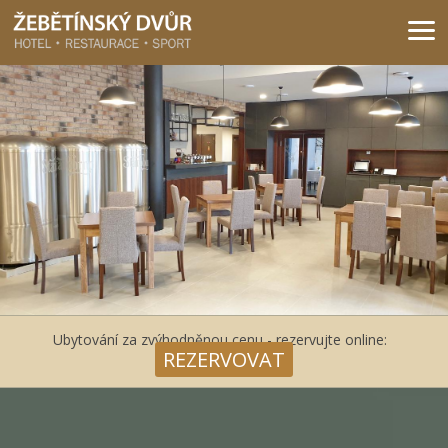
Žebětínský dvůr - Gastro & relax komplex v klidné části města Brna
Ubytování za zvýhodněnou cenu - rezervujte online:
REZERVOVAT