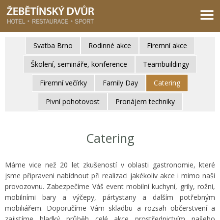
Žebětínský dvůr - Gastro & relax komplex v klidné části města Brna
Svatba Brno
Rodinné akce
Firemní akce
Školení, semináře, konference
Teambuildingy
Firemní večírky
Family Day
Catering
Pivní pohotovost
Pronájem techniky
Catering
Máme vice než 20 let zkušeností v oblasti gastronomie, které
jsme připraveni nabídnout při realizaci jakékoliv akce i mimo naši
provozovnu. Zabezpečíme Váš event mobilní kuchyní, grily, rožni,
mobilními bary a výčepy, pártystany a dalším potřebným
mobiliářem. Doporučíme Vám skladbu a rozsah občerstvení a
zajistíme hladký průběh celé akce prostřednictvím našeho