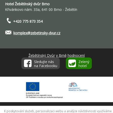
Hotel Žebětínský dvůr Brno
Křivánkovo nám. 33a, 641 00 Brno - Žebětín
+420 775 873 354
komplex@zebetinsky-dvur.cz
Žebětínský Dvůr
v Brně
hodnocení
Sledujte nás
Zelený
na Facebooku
hotel
webové stránky od r3d.cz
K poskytování služeb, personalizaci webu a analýze návštěvnosti využíváme