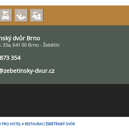
nský dvůr Brno
 33a, 641 00 Brno - Žebětín
 873 354
zebetinsky-dvur.cz
ORY PRO HOTEL A RESTAURACI ŽEBĚTÍNSKÝ DVŮR