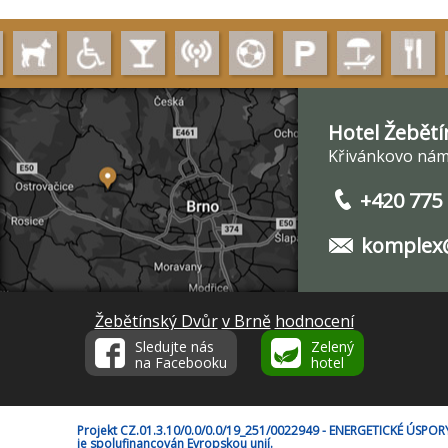
Hotel Žebětí
Křivánkovo nám.
+420 775
komplex@
Žebětínský Dvůr
v Brně
hodnocení
Sledujte nás
Zelený
na Facebooku
hotel
Projekt CZ.01.3.10/0.0/0.0/19_251/0022949 - ENERGETICKÉ ÚSP
je spolufinancován Evropskou unií.