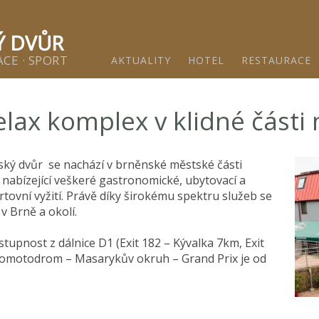
ětínský dvůr - Gastro & relax komplex v klidné části města 
Ý DVŮR
CE · SPORT
AKTUALITY
HOTEL
RESTAURACE
elax komplex v klidné části
ský dvůr se nachází v brněnské městské části
 nabízející veškeré gastronomické, ubytovací a
tovní vyžití. Právě díky širokému spektru služeb se
v Brně a okolí.
tupnost z dálnice D1 (Exit 182 – Kývalka 7km, Exit
tomotodrom – Masarykův okruh – Grand Prix je od