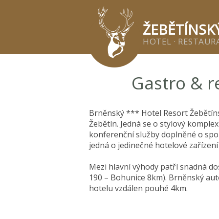
Žeb
ŽEBĚTÍNSK
HOTEL · RESTAURA
Gastro & r
Brněnský *** Hotel Resort Žebětín
Žebětín. Jedná se o stylový komplex
konferenční služby doplněné o spor
jedná o jedinečné hotelové zařízení 
Mezi hlavní výhody patří snadná dos
190 – Bohunice 8km). Brněnský au
hotelu vzdálen pouhé 4km.