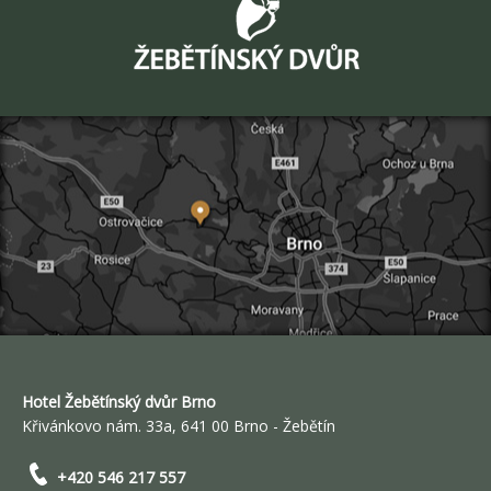
Hotel Žebětínský dvůr Brno
Křivánkovo nám. 33a, 641 00 Brno - Žebětín
+420 546 217 557