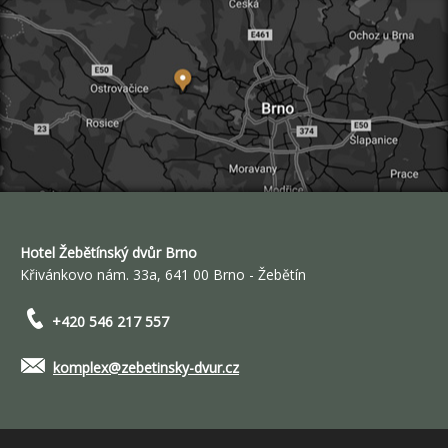
Hotel Žebětínský dvůr Brno
Křivánkovo nám. 33a, 641 00 Brno - Žebětín
+420 546 217 557
komplex@zebetinsky-dvur.cz