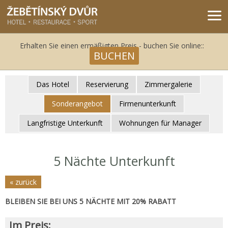
Žebětínský dvůr - Gastro & relax komplex v klidné části města Brna
Erhalten Sie einen ermäßigten Preis - buchen Sie online::
BUCHEN
Das Hotel
Reservierung
Zimmergalerie
Sonderangebot
Firmenunterkunft
Langfristige Unterkunft
Wohnungen für Manager
5 Nächte Unterkunft
« zurück
BLEIBEN SIE BEI UNS 5 NÄCHTE MIT 20% RABATT
Im Preis: