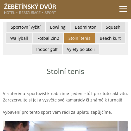
Žebětínský dvůr - Gastro & relax komplex v klidné části města Brna
Sportovní vyžití
Bowling
Badminton
Squash
Wallyball
Fotbal 2in2
Stolní tenis
Beach kurt
Indoor golf
Výlety po okolí
Stolní tenis
V suterénu sportoviště nabízíme jeden stůl pro tuto aktivitu.
Zarezervujte si jej a vyzvěte své kamarády či známé k turnaji!
Vybavení pro tento sport Vám rádi za úplatu zapůjčíme.