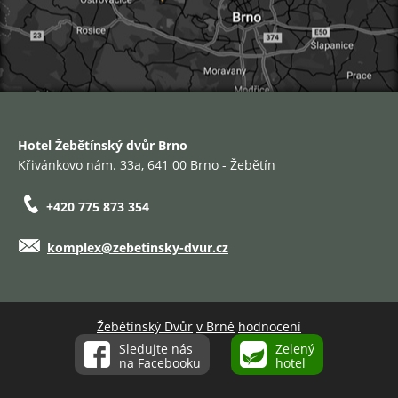
Hotel Žebětínský dvůr Brno
Křivánkovo nám. 33a, 641 00 Brno - Žebětín
+420 775 873 354
komplex@zebetinsky-dvur.cz
Žebětínský Dvůr
v Brně
hodnocení
Sledujte nás
Zelený
na Facebooku
hotel