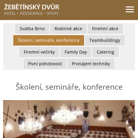
Žebětínský dvůr - Gastro & relax komplex v klidné části města Brna
Svatba Brno
Rodinné akce
Firemní akce
Školení, semináře, konference
Teambuildingy
Firemní večírky
Family Day
Catering
Pivní pohotovost
Pronájem techniky
Školení, semináře, konference