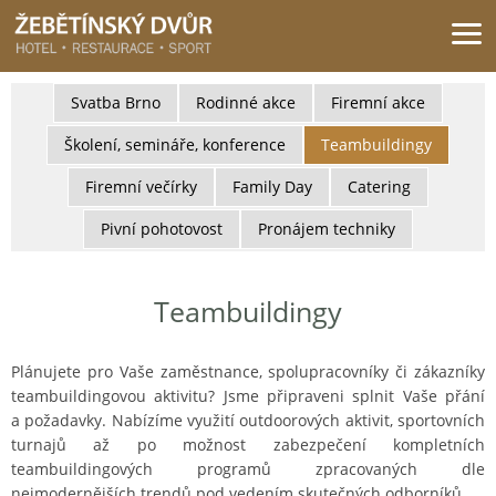
Žebětínský dvůr - Gastro & relax komplex v klidné části města Brna
Svatba Brno
Rodinné akce
Firemní akce
Školení, semináře, konference
Teambuildingy
Firemní večírky
Family Day
Catering
Pivní pohotovost
Pronájem techniky
Teambuildingy
Plánujete pro Vaše zaměstnance, spolupracovníky či zákazníky
teambuildingovou aktivitu? Jsme připraveni splnit Vaše přání
a požadavky. Nabízíme využití outdoorových aktivit, sportovních
turnajů až po možnost zabezpečení kompletních
teambuildingových programů zpracovaných dle
nejmodernějších trendů pod vedením skutečných odborníků.