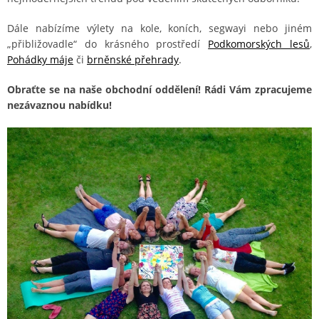
Dále nabízíme výlety na kole, koních, segwayi nebo jiném
„přibližovadle“ do krásného prostředí
Podkomorských lesů
,
Pohádky máje
či
brněnské přehrady
.
Obraťte se na naše obchodní oddělení! Rádi Vám zpracujeme
nezávaznou nabídku!