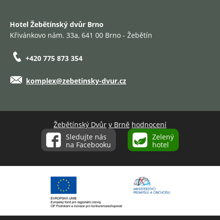
Hotel Žebětínský dvůr Brno
Křivánkovo nám. 33a, 641 00 Brno - Žebětín
+420 775 873 354
komplex@zebetinsky-dvur.cz
Žebětínský Dvůr
v Brně
hodnocení
Sledujte nás
Zelený
na Facebooku
hotel