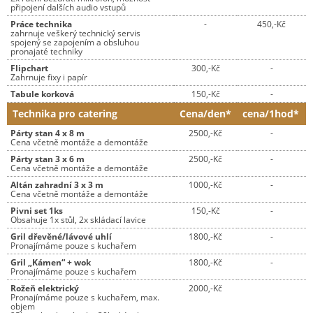
připojení dalších audio vstupů
Práce technika
-
450,-Kč
zahrnuje veškerý technický servis
spojený se zapojením a obsluhou
pronajaté techniky
Flipchart
300,-Kč
-
Zahrnuje fixy i papír
Tabule korková
150,-Kč
-
Technika pro catering
Cena/den*
cena/1hod*
Párty stan 4 x 8 m
2500,-Kč
-
Cena včetně montáže a demontáže
Párty stan 3 x 6 m
2500,-Kč
-
Cena včetně montáže a demontáže
Altán zahradní 3 x 3 m
1000,-Kč
-
Cena včetně montáže a demontáže
Pivni set 1ks
150,-Kč
-
Obsahuje 1x stůl, 2x skládací lavice
Gril dřevěné/lávové uhlí
1800,-Kč
-
Pronajímáme pouze s kuchařem
Gril „Kámen“ + wok
1800,-Kč
-
Pronajímáme pouze s kuchařem
Rožeň elektrický
2000,-Kč
Pronajímáme pouze s kuchařem, max.
objem