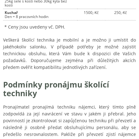
25kg sele s kostí nebo 30kg kýta bez
kosti
Kuchař
1500,-Kč
250,-Kč
Den = 8 pracovních hodin
* Ceny jsou uvedeny vč. DPH.
Veškerá školící technika je mobilní a je možno ji umístit do
jakéhokoliv salonku. V případě potřeby je možné zajistit
technickou obsluhu, která Vám bude k dispozici dle Vašich
požadavků. Doporučujeme zejména při důležitých akcích
předem ověřit kompatibilitu jednotlivých zařízení.
Podmínky pronájmu školící
techniky
Pronajímatel pronajímá techniku nájemci, který tímto plně
zodpovídá za její navrácení ve stavu v jakém ji přebral. Jeho
povinností je zkontrolovat si zapůjčenou techniku při převzetí a
následně ji osobně předat obsluhujícímu personálu, aby se
předešlo nesrovnalostem. Pakliže při převzetí zjistí nájemce