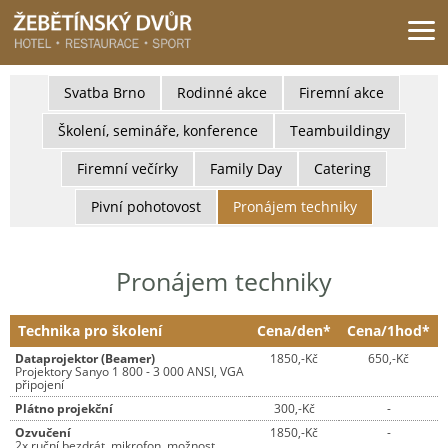
Žebětínský dvůr - Gastro & relax komplex v klidné části města Brna
Svatba Brno
Rodinné akce
Firemní akce
Školení, semináře, konference
Teambuildingy
Firemní večírky
Family Day
Catering
Pivní pohotovost
Pronájem techniky
Pronájem techniky
Technika pro školení
Cena/den*
Cena/1hod*
Dataprojektor (Beamer)
1850,-Kč
650,-Kč
Projektory Sanyo 1 800 - 3 000 ANSI, VGA
připojení
Plátno projekční
300,-Kč
-
Ozvučení
1850,-Kč
-
2x ruční bezdrát. mikrofon, možnost